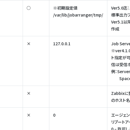
○
※初期設定値
Ver5.
/var/lib/jobarranger/tmp/
標準出力フ
Ver5.
作成
×
127.0.0.1
Job Se
※ver4
ト指定が可
信は受信ホ
例：Server=
Spac
×
Zabbi
のホスト名
×
0
エージェン
リブートア
0 – 許可