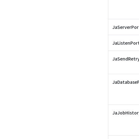
JaServerPor
JaListenPor
JaSendRetr
JaDatabaseF
JaJobHistor