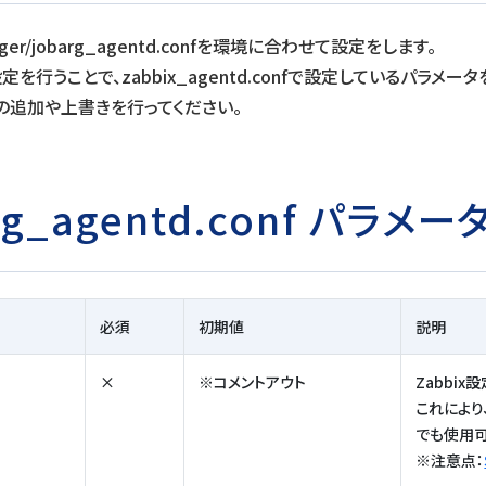
rranger/jobarg_agentd.confを環境に合わせて設定をします。
」の設定を行うことで、zabbix_agentd.confで設定しているパラメー
の追加や上書きを行ってください。
rg_agentd.conf パラメ
必須
初期値
説明
×
※コメントアウト
Zabbix設
これにより、z
でも使用
※注意点：