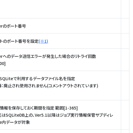
rverのポート番号
ントのポート番号を設定
(※1)
erverへのデータ送信エラーが発生した場合のリトライ回数
00]
迄：SQLiteで利用するデータファイル名を指定
1以降：廃止され使用されません(コメントアウトされています)
情報を保存しておく期間を指定 範囲[1-365]
0迄はSQLiteDB上の、Ver5.1以降はジョブ実行情報保管サブディレ
ose内データが対象