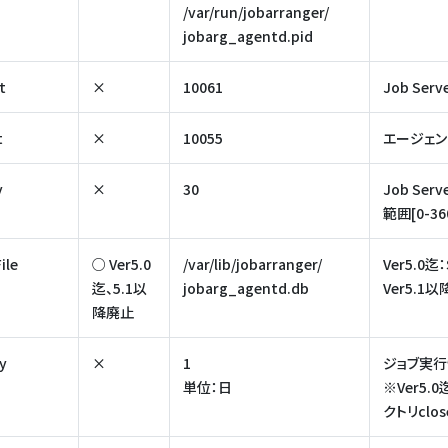
/var/run/jobarranger/
jobarg_agentd.pid
t
×
10061
Job Se
t
×
10055
エージェ
y
×
30
Job S
範囲[0-36
ile
○ Ver5.0
/var/lib/jobarranger/
Ver5.0
迄、5.1以
jobarg_agentd.db
Ver5.
降廃止
y
×
1
ジョブ実行
単位：日
※Ver5.
クトリcl