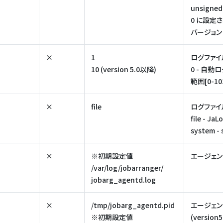
unsigne
0 に設定
バージョン 
×
1
ログファイ
10 (version 5.0以降)
0 - 自
範囲[0-10
×
file
ログファイル
file - 
system 
×
※初期設定値
エージェン
/var/log/jobarranger/
jobarg_agentd.log
×
/tmp/jobarg_agentd.pid
エージェン
※初期設定値
(versio