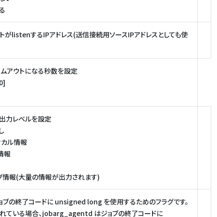
する
トがlistenするIPアドレス(送信接続用ソースIPアドレスとしても使
イムアウトになる秒数を設定
0]
の出力レベルを設定
なし
ティカル情報
ー情報
バッグ情報(大量の情報が出力されます)
ブの終了コードに unsigned long を使用するためのフラグです。
れている場合、jobarg_agentd はジョブの終了コードに