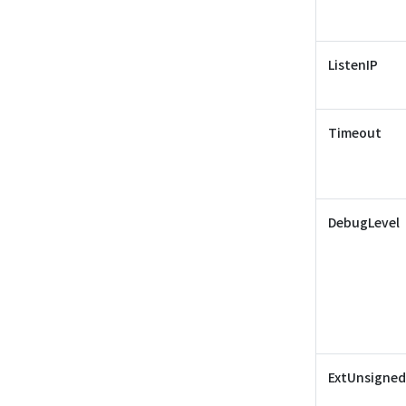
ListenIP
Timeout
DebugLevel
ExtUnsigned