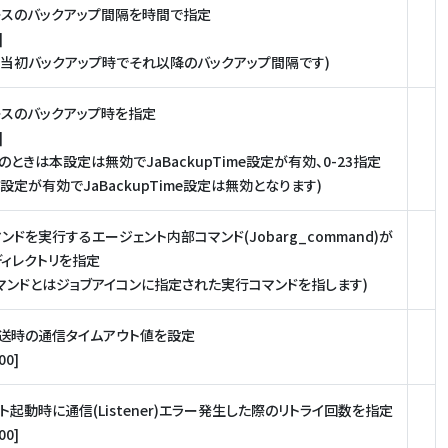
ースのバックアップ間隔を時間で指定
]
9が当初バックアップ時でそれ以降のバックアップ間隔です)
ースのバックアップ時を指定
]
4のときは本設定は無効でJaBackupTime設定が有効、0-23指定
設定が有効でJaBackupTime設定は無効となります)
ンドを実行するエージェント内部コマンド(Jobarg_command)が
ィレクトリを指定
マンドとはジョブアイコンに指定された実行コマンドを指します)
転送時の通信タイムアウト値を設定
00]
ト起動時に通信(Listener)エラー発生した際のリトライ回数を指定
00]