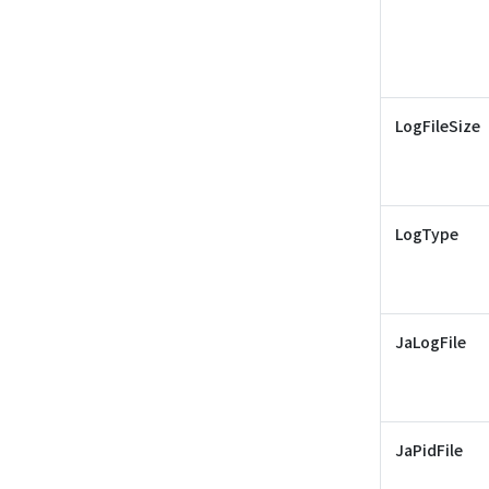
LogFileSize
LogType
JaLogFile
JaPidFile