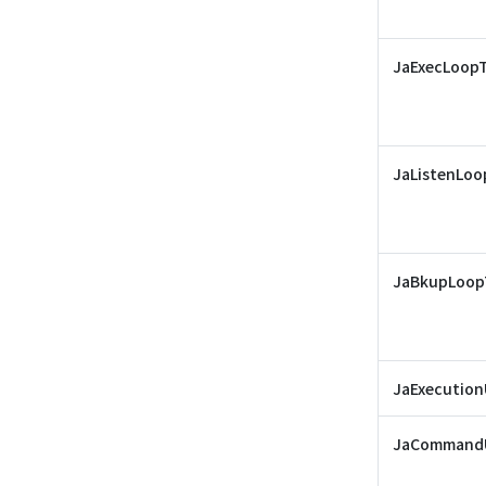
JaExecLoop
JaListenLo
JaBkupLoop
JaExecution
JaCommand