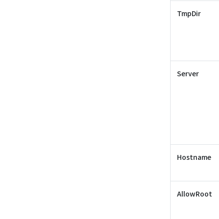
TmpDir
Server
Hostname
AllowRoot