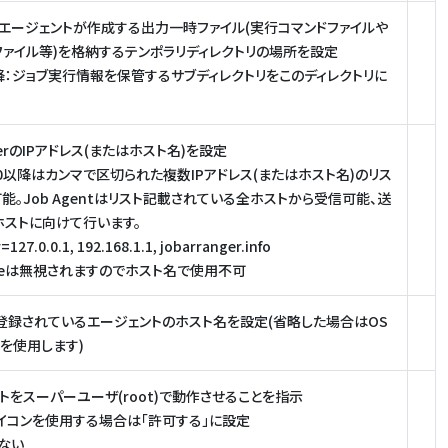
0迄：エージェントが作成する出力一時ファイル(実行コマンドファイルや
ァイル等)を格納するテンポラリディレクトリの場所を設定
1以降：ジョブ実行情報を保管するサブディレクトリをこのディレクトリに
rverのIPアドレス(またはホスト名)を設定
.1.0以降はカンマで区切られた複数IPアドレス(またはホスト名)のリス
能。Job Agentはリスト記載されている全ホストから受信可能、送
ストに向けて行います。
127.0.0.1, 192.168.1.1, jobarranger.info
eは無視されますのでホスト名で使用不可
xに登録されているエージェントのホスト名を設定(省略した場合はOS
を使用します)
トをスーパーユーザ(root)で動作させることを指示
イコンを使用する場合は「許可する」に設定
しない