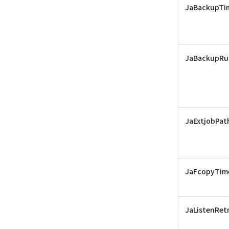
JaBackupTi
JaBackupRu
JaExtjobPat
JaFcopyTim
JaListenRet