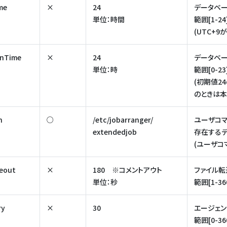
me
×
24
データベ
単位：時間
範囲[1-24
(UTC+
nTime
×
24
データベ
単位：時
範囲[0-23
(初期値2
のときは本
h
○
/etc/jobarranger/
ユーザコマ
extendedjob
存在するデ
(ユーザコ
eout
×
180 ※コメントアウト
ファイル
単位：秒
範囲[1-36
ry
×
30
エージェン
範囲[0-36