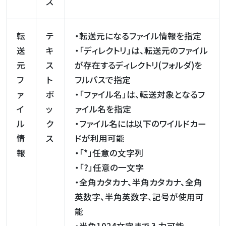
ス
転
テ
・転送元になるファイル情報を指定
送
キ
・「ディレクトリ」は、転送元のファイル
元
ス
が存在するディレクトリ(フォルダ)を
フ
ト
フルパスで指定
ァ
ボ
・「ファイル名」は、転送対象となるフ
イ
ッ
ァイル名を指定
ル
ク
・ファイル名には以下のワイルドカー
情
ス
ドが利用可能
報
・「*」任意の文字列
・「?」任意の一文字
・全角カタカナ、半角カタカナ、全角
英数字、半角英数字、記号が使用可
能