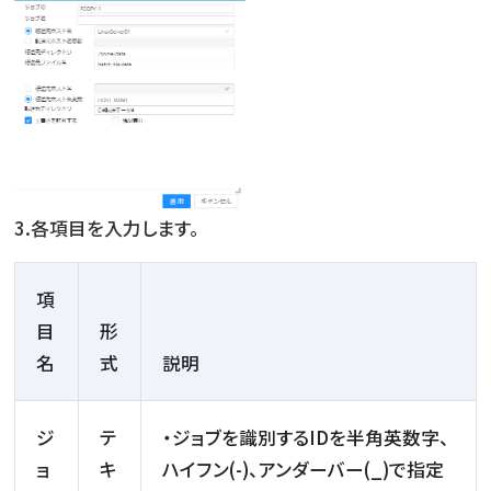
3.各項目を入力します。
項
目
形
名
式
説明
ジ
テ
・ジョブを識別するIDを半角英数字、
ョ
キ
ハイフン(-)、アンダーバー(_)で指定