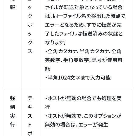
報
ッ
ァイルが転送対象となっている場合
ク
は、同一ファイル名を検出した時点で
ボ
エラーとなるため、すでに転送が完
ッ
了したファイルは転送済みの状態と
ク
なります。
ス
・全角カタカナ、半角カタカナ、全角
英数字、半角英数字、記号が使用可
能
・半角1024文字まで入力可能
強
テ
・ホストが無効の場合でも処理を実
制
キ
行
実
ス
・ホストが無効で、このオプションが
行
ト
無効の場合は、エラーが発生
ボ