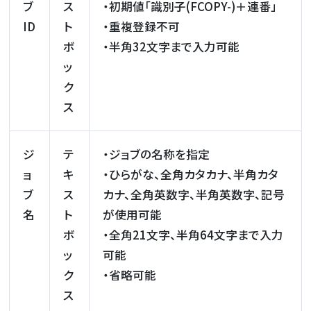
ブ
ス
・初期値「識別子(FCOPY-)＋連番」
ID
ト
・重複登録不可
ボ
・半角32文字まで入力可能
ッ
ク
ス
ジ
テ
・ジョブの名称を指定
ョ
キ
・ひらがな、全角カタカナ、半角カタ
ブ
ス
カナ、全角英数字、半角英数字、記号
名
ト
が使用可能
ボ
・全角21文字、半角64文字まで入力
ッ
可能
ク
・省略可能
ス