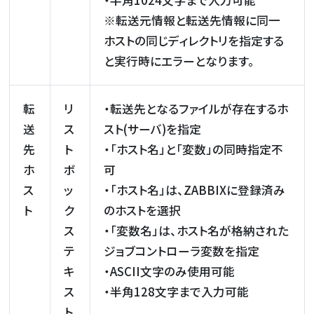
・半角1024文字まで入力可能
※転送元情報と転送先情報に同一
ホストの同じディレクトリを指定する
と実行時にエラーとなります。
転
リ
・転送先となるファイルが存在するホ
送
ス
スト(サーバ)を指定
先
ト
・「ホスト名」と「変数」の同時指定不
ホ
ボ
可
ス
ッ
・「ホスト名」は、ZABBIXに登録済み
ト
ク
のホストを選択
ス
・「変数名」は、ホスト名が格納された
テ
ジョブコントローラ変数を指定
キ
・ASCII文字のみ使用可能
ス
・半角128文字まで入力可能
ト