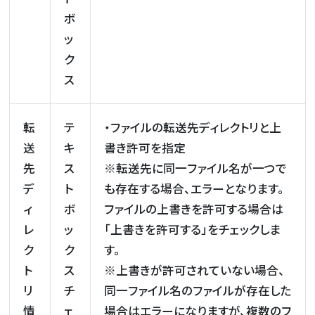
ボ
ッ
ク
ス
転
テ
・ファイルの転送先ディレクトリと上
送
キ
書き許可を指定
先
ス
※転送先に同一ファイル名が一つで
デ
ト
も存在する場合、エラーとなります。
ィ
ボ
ファイルの上書きを許可する場合は
レ
ッ
「上書きを許可する」をチェックしま
ク
ク
す。
ト
ス
※上書きが許可されていない場合、
リ
チ
同一ファイル名のファイルが存在した
情
ェ
場合はエラーになりますが、複数のフ