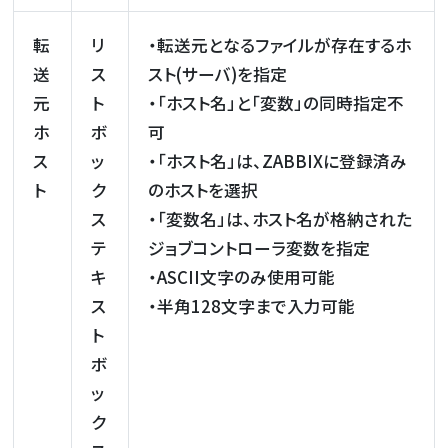
転
リ
・転送元となるファイルが存在するホ
送
ス
スト(サーバ)を指定
元
ト
・「ホスト名」と「変数」の同時指定不
ホ
ボ
可
ス
ッ
・「ホスト名」は、ZABBIXに登録済み
ト
ク
のホストを選択
ス
・「変数名」は、ホスト名が格納された
テ
ジョブコントローラ変数を指定
キ
・ASCII文字のみ使用可能
ス
・半角128文字まで入力可能
ト
ボ
ッ
ク