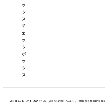
ッ
ク
ス
チ
ェ
ッ
ク
ボ
ッ
ク
ス
Vesion7.0 13.ファイル転送アイコン [Job Arranger マニュアル] Reference JobNetIcons