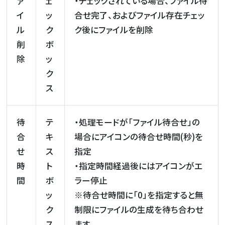
ァ
ェ
・チェックされている場合、ファイル待
イ
ッ
合せ完了、およびファイル存在チェッ
ル
ク
ク後にファイルを削除
削
ボ
除
ッ
ク
ス
待
テ
・処理モードが「ファイル待合せ」の
合
キ
場合にアイコンの待合せ時間(秒)を
せ
ス
指定
時
ト
・指定時間経過後にはアイコンがエ
間
ボ
ラー停止
ッ
※待合せ時間に「0」を指定すると無
ク
制限にファイルの生成を待ち合わせ
ス
ます。