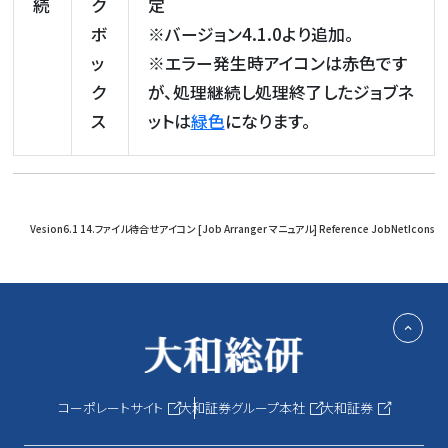
続
ク
定
ボ
※バージョン4.1.0より追加。
ッ
※エラー発生時アイコンは赤色です
ク
が、処理継続し処理終了したジョブネ
ス
ットは
緑色
になります。
Vesion6.1 14.ファイル待合せアイコン [Job Arranger マニュアル] Reference JobNetIcons
コーポレートサイト
大和証券グループ本社
大和証券