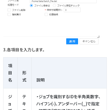
3.各項目を入力します。
項
目
形
名
式
説明
ジ
テ
・ジョブを識別するIDを半角英数字、
ョ
キ
ハイフン(-)、アンダーバー(_)で指定