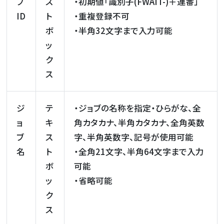
ブ
ス
・初期値「識別子(FWAIT-)＋連番」
ID
ト
・重複登録不可
ボ
・半角32文字まで入力可能
ッ
ク
ス
ジ
テ
・ジョブの名称を指定・ひらがな、全
ョ
キ
角カタカナ、半角カタカナ、全角英数
ブ
ス
字、半角英数字、記号が使用可能
名
ト
・全角21文字、半角64文字まで入力
ボ
可能
ッ
・省略可能
ク
ス