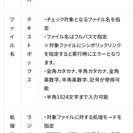
フ
テ
・チェック対象となるファイル名を指
ァ
キ
定
イ
ス
・ファイル名はフルパスで指定
ル
ト
※対象ファイルにシンボリックリンク
名
ボ
を指定すると実行時にエラーとなり
ッ
ます。
ク
・全角カタカナ、半角カタカナ、全角
ス
英数字、半角英数字、記号が使用可
能
・半角1024文字まで入力可能
処
ラ
・対象ファイルに対する処理モードを
理
ジ
指定