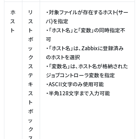
ホ
リ
・対象ファイルが存在するホスト(サー
ス
ス
バ)を指定
ト
ト
・「ホスト名」と「変数」の同時指定不
ボ
可
ッ
・「ホスト名」は、Zabbixに登録済み
ク
のホストを選択
ス
・「変数名」は、ホスト名が格納された
テ
ジョブコントローラ変数を指定
キ
・ASCII文字のみ使用可能
ス
・半角128文字まで入力可能
ト
ボ
ッ
ク
ス