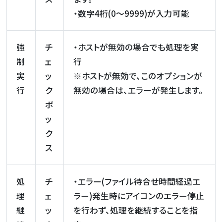
・数字4桁(0～9999)が入力可能
強
チ
・ホストが無効の場合でも処理を実
制
ェ
行
実
ッ
※ホストが無効で、このオプションが
行
ク
無効の場合は、エラーが発生します。
ボ
ッ
ク
ス
処
チ
・エラー(ファイル待合せ時間経過エ
理
ェ
ラー)発生時にアイコンのエラー停止
継
ッ
を行わず、処理を継続することを指