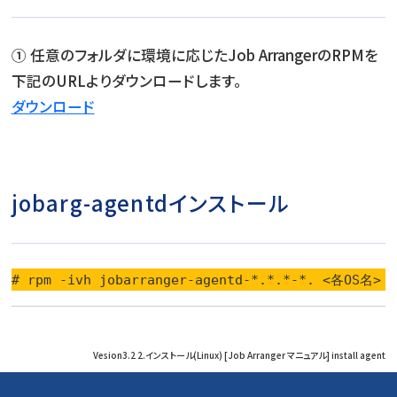
① 任意のフォルダに環境に応じたJob ArrangerのRPMを
下記のURLよりダウンロードします。
ダウンロード
jobarg-agentdインストール
# rpm -ivh jobarranger-agentd-*.*.*-*. <各OS名
Vesion3.2 2.インストール(Linux) [Job Arranger マニュアル] install agent