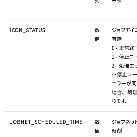
列
ータ
ICON_STATUS
数
ジョブアイ
値
有無
0 - 正常終
1 - 停止
2 - 処理エ
※停止コー
エラーが同
場合、「処
ります。
JOBNET_SCHEDULED_TIME
数
ジョブネッ
値
時刻