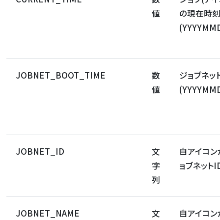
値
の現在時
(YYYYMM
JOBNET_BOOT_TIME
数
ジョブネッ
値
(YYYYMM
JOBNET_ID
文
自アイコン
字
ョブネットI
列
JOBNET_NAME
文
自アイコン