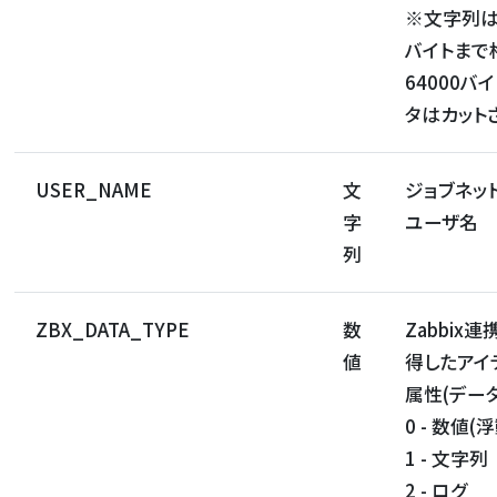
※文字列は
バイトまで
64000バ
タはカット
USER_NAME
文
ジョブネッ
字
ユーザ名
列
ZBX_DATA_TYPE
数
Zabbix
値
得したアイ
属性(データ
0 - 数値(
1 - 文字列
2 - ログ