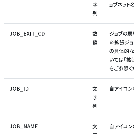
字
ョブネット
列
JOB_EXIT_CD
数
ジョブの戻り
値
※拡張ジョ
の具体的
いては「拡
をご参照く
JOB_ID
文
自アイコン
字
列
JOB_NAME
文
自アイコン