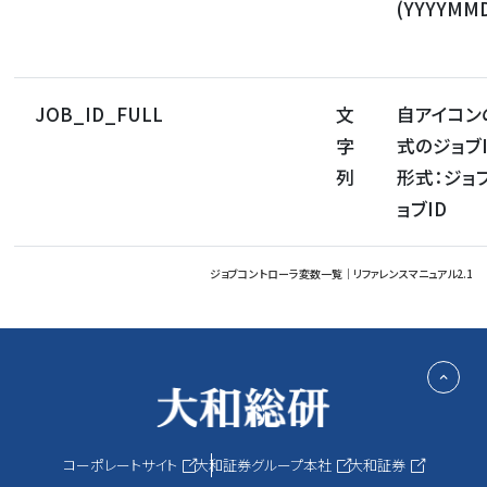
(YYYYMM
JOB_ID_FULL
文
自アイコン
字
式のジョブI
列
形式：ジョブ
ョブID
ジョブコントローラ変数一覧｜リファレンスマニュアル2.1
コーポレートサイト
大和証券グループ本社
大和証券