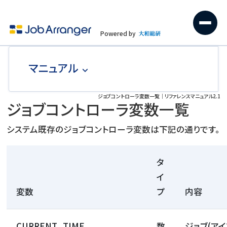
Powered by
マニュアル
ジョブコントローラ変数一覧｜リファレンスマニュアル2.1
ジョブコントローラ変数一覧
システム既存のジョブコントローラ変数は下記の通りです。
タ
イ
変数
プ
内容
CURRENT_TIME
数
ジョブ(ア