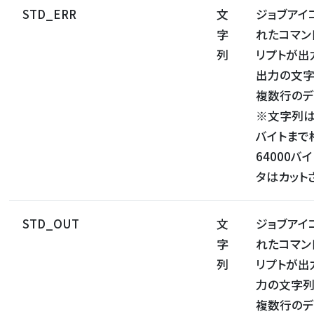
STD_ERR
文
ジョブアイ
字
れたコマン
列
リプトが出
出力の文
複数行のデ
※文字列は
バイトまで
64000バ
タはカット
STD_OUT
文
ジョブアイ
字
れたコマン
列
リプトが出
力の文字
複数行のデ