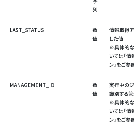
字
列
LAST_STATUS
数
情報取得ア
値
した値
※具体的
いては「情
ン」をご参
MANAGEMENT_ID
数
実行中のジ
値
識別する管
※具体的
いては「情
ン」をご参