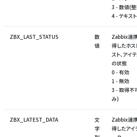
3 - 数値(整
4 - テキスト
ZBX_LAST_STATUS
数
Zabbix
値
得したホス
スト、アイ
の状態
0 - 有効
1 - 無効
3 - 取得
み)
ZBX_LATEST_DATA
文
Zabbix
字
得したアイ