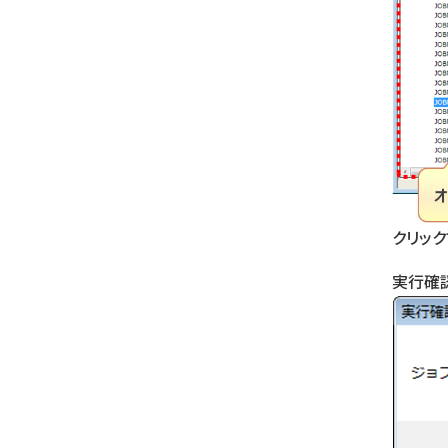
クリッ
実行確