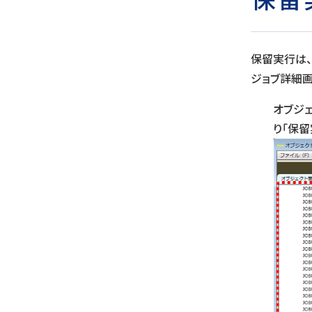
保留実行は、
ジョブ詳細画
オブジ
り「保留