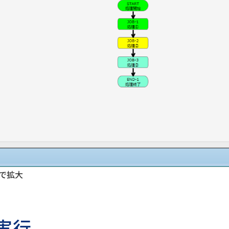
クで拡大
実行