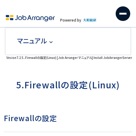
Powered by
マニュアル
Vesion7.2 5..Firewallの設定(Linux) [Job Arranger マニュアル] Install JobArrangerServer
5.Firewallの設定(Linux)
Firewallの設定